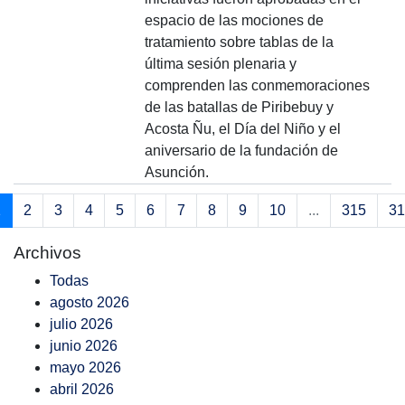
espacio de las mociones de
tratamiento sobre tablas de la
última sesión plenaria y
comprenden las conmemoraciones
de las batallas de Piribebuy y
Acosta Ñu, el Día del Niño y el
aniversario de la fundación de
Asunción.
1
2
3
4
5
6
7
8
9
10
...
315
31
Archivos
Todas
agosto 2026
julio 2026
junio 2026
mayo 2026
abril 2026