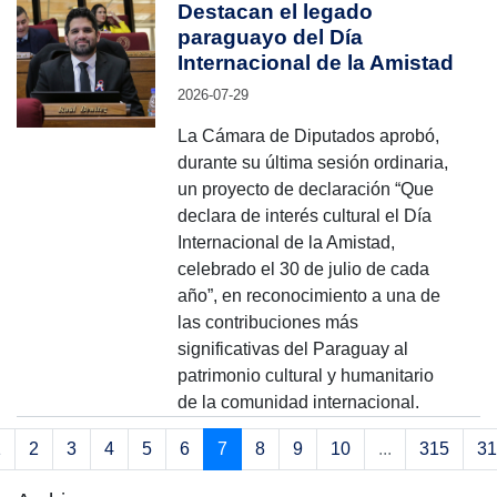
Destacan el legado
paraguayo del Día
Internacional de la Amistad
2026-07-29
La Cámara de Diputados aprobó,
durante su última sesión ordinaria,
un proyecto de declaración “Que
declara de interés cultural el Día
Internacional de la Amistad,
celebrado el 30 de julio de cada
año”, en reconocimiento a una de
las contribuciones más
significativas del Paraguay al
patrimonio cultural y humanitario
de la comunidad internacional.
1
2
3
4
5
6
7
8
9
10
...
315
31