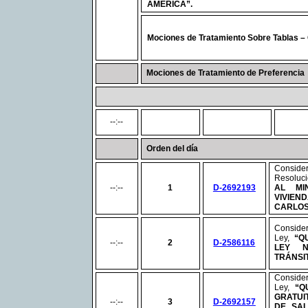
AMERICA”.
Mociones de Tratamiento Sobre Tablas –
Mociones de Tratamiento de Preferencia
--:--
Orden del día
Consid
Resoluc
--:--
1
D-2692193
AL MI
VIVIEN
CARLOS
Consid
Ley,
“Q
--:--
2
D-2586116
LEY
N
TRÁNSI
Consid
Ley,
“Q
GRATUI
--:--
3
D-2692157
DE SA