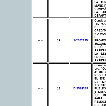
LA FI
MUNICI
COMPAÑ
LA JU
DEPART
Consid
Ley,
“Q
DE DE
CRÉDIT
NORMAS
DE J
--:--
12
S-2502195
PROM
JUZGAD
REPÚB
ARTÍCUL
LA L
PROCES
ARTÍCUL
Consid
Ley,
“Q
3º DE
REGULA
EL ENJ
DE MA
AGENTE
--:--
13
D-2584335
PÚBLIC
Y DER
`QUE R
PARA 
REMOC
DER