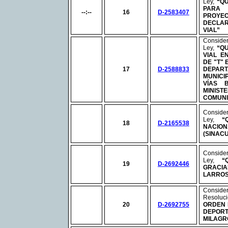
Ley,
“Q
PARA 
--:--
16
D-2583407
PROY
DECLA
VIAL”
Consid
Ley,
“QU
VIAL E
DE "T"
17
D-2588833
DEPART
MUNICI
VÍAS 
MINIST
COMUNI
Consid
Ley,
“
18
D-2165538
NACI
(SINACU
Consid
Ley,
“
19
D-2692446
GRACIA
LARROS
Consid
Resolu
20
D-2692755
ORDEN 
DEPOR
MILAGR