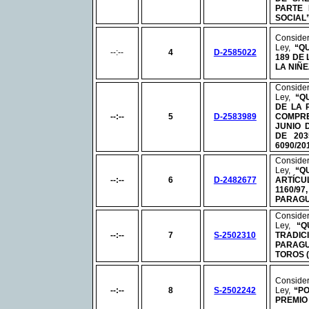
PARTE 
SOCIAL
Consid
Ley,
“Q
--:--
4
D-2585022
189 DE 
LA NIÑ
Consid
Ley,
“QU
DE LA 
--:--
5
D-2583989
COMPR
JUNIO 
DE 20
6090/20
Consid
Ley,
“Q
--:--
6
D-2482677
ARTÍC
1160
PARAG
Consid
Ley,
“Q
--:--
7
S-2502310
TRADI
PARAG
TOROS (
Consid
--:--
8
S-2502242
Ley,
“P
PREMIO