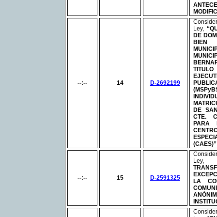
ANTE
MODIFI
Consid
Ley,
“Q
DE DOM
BIEN 
MUNIC
MUNI
BERNA
TITUL
EJECUT
--:--
14
D-2692199
PUBLI
(
MSPyB
INDI
MATRI
DE SAN
CTE. 
PARA 
CENT
ESPEC
(CAES)”
Consid
Ley
TRAN
EXCEPC
--:--
15
D-2591325
LA CO
COMUN
ANÓNI
INSTIT
Consid