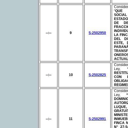
Conside
“
QUE 
SOCIAL
ESTADO
DE DE
FRAC
INDIVI
--:--
9
S-2502950
LA FIN
DEL D
ESTE,
PARAN
TRAN
ONER
ACTUAL
Consid
Ley,
RESTI
--:--
10
S-2502825
CON 
OBLIG
REGIME
Consid
Ley,
DOMINI
AUTORI
LUQUE,
GRAT
MINISTE
--:--
11
S-2502991
INMUEB
FINCA
N°
27-5