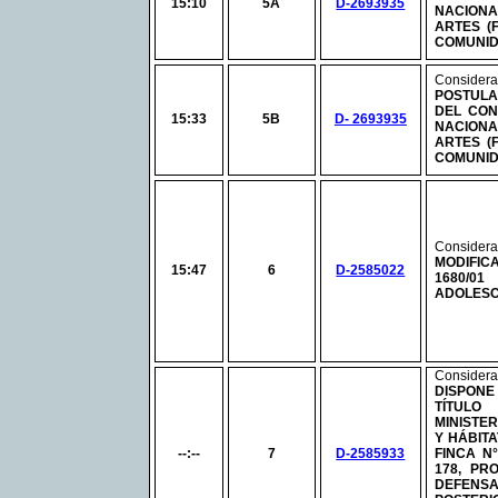
15:10
5A
D-2693935
NACION
ARTES (
COMUNID
Consid
POSTUL
DEL CON
15:33
5B
D- 2693935
NACION
ARTES (
COMUNID
Considera
MODIFICA
15:47
6
D-2585022
1680/0
ADOLESC
Considera
DISPON
TÍTULO
MINISTE
Y HÁBITA
--:--
7
D-2585933
FINCA
N°
178, PR
DEFEN