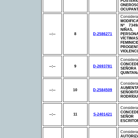
POSTERI
ONEROSO
OCUPAN
Considera
MODIFIC
Nº
7349/
NIÑAS,
--:--
8
D-2586271
PERSO
VÍCTI
FEMINI
PROGEN
VIOLENCI
Considera
CONCEDE
--:--
9
D-2693781
SEÑORA 
QUINTAN
Considera
AUMENTA
--:--
10
D-2584509
SEÑORI
RODRÍGU
Considera
CONCED
--:--
11
S-2401421
SEÑOR
ESCRITO
Considera
AUTOR