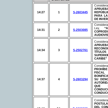
Considera
APRUE
14:27
1
S-2603445
REPÚBLI
PARA LA
DE INVE
Consid
Ley,
“
14:31
2
S-2503085
COPRODU
AUDIOVI
Considera
APRUEBA
RECONO
14:34
3
S-2502761
TÍTULOS
SUPERIO
CARIBE
”
Considera
PROHÍB
FISCA
BONIFIC
14:37
4
S-2603294
SU DENO
AUTORID
QUE 
CONDU
CONDUCC
Consid
POSTUL
DEL CON