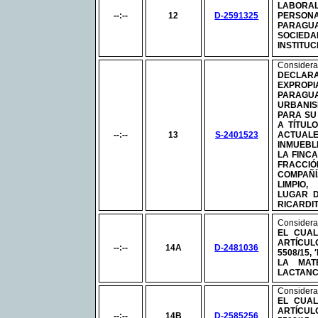
LABOR
--:--
12
D-2591325
PERSO
PARAGU
SOCIEDA
INSTITU
Considera
DECLAR
EXPROP
PARAG
URBANIS
PARA SU
A TÍTUL
--:--
13
S-2401523
ACTUA
INMUEB
LA FINC
FRACC
COMPAÑ
LIMPIO
LUGAR 
RICARDI
Considera
EL CUAL
ARTÍCULO
--:--
14A
D-2481036
5508/15,
LA MAT
LACTANC
Considera
EL CUAL
ARTÍCULO
--:--
14B
D-2585256